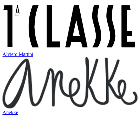
Alviero Martini
Anekke