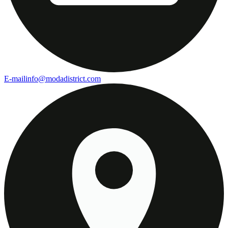
E-mail
info@modadistrict.com