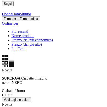
Segui
Donna
Uomo
Junior
Filtra per ...
Filtra - ordina
Ordina per
Piu' recenti
Nome prodotto
Prezzo (dal più economico)
Prezzo (dal più alto)
In offerta
Novità
SUPERGA
Ciabatte infradito
nero - NERO
Ciabatte Uomo
€ 19,90
Vedi taglie e colori
Novità