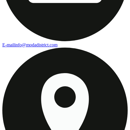
E-mail
info@modadistrict.com