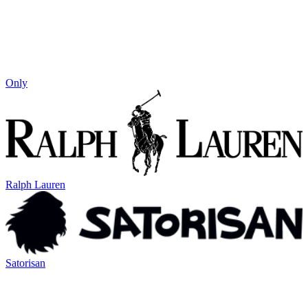
Only
Ralph Lauren
Satorisan