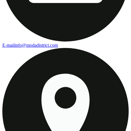
E-mail
info@modadistrict.com