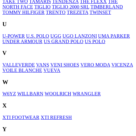
TAKE TWO
TAMARIS
TENDENZA
THE FLEXX
THE
NORTH FACE
TIGLIO
TIGLIO 2000 SRL
TIMBERLAND
TOMMY HILFIGER
TRENTO
TREZETA
TWINSET
U
U-POWER
U.S. POLO
UGG
UGO LANZONI
UMA PARKER
UNDER ARMOUR
US GRAND POLO
US POLO
V
VALLEVERDE
VANS
VENI SHOES
VERO MODA
VICENZA
VOILE BLANCHE
VUEVA
W
W6YZ
WILLBARN
WOOLRICH
WRANGLER
X
XTI FOOTWEAR
XTI REFRESH
Y