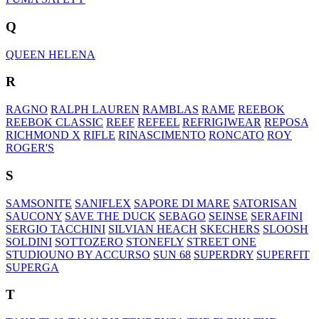
Q
QUEEN HELENA
R
RAGNO
RALPH LAUREN
RAMBLAS
RAME
REEBOK
REEBOK CLASSIC
REEF
REFEEL
REFRIGIWEAR
REPOSA
RICHMOND X
RIFLE
RINASCIMENTO
RONCATO
ROY
ROGER'S
S
SAMSONITE
SANIFLEX
SAPORE DI MARE
SATORISAN
SAUCONY
SAVE THE DUCK
SEBAGO
SEINSE
SERAFINI
SERGIO TACCHINI
SILVIAN HEACH
SKECHERS
SLOOSH
SOLDINI
SOTTOZERO
STONEFLY
STREET ONE
STUDIOUNO BY ACCURSO
SUN 68
SUPERDRY
SUPERFIT
SUPERGA
T