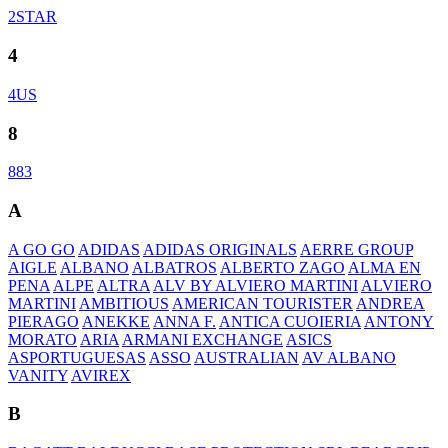
2STAR
4
4US
8
883
A
A GO GO
ADIDAS
ADIDAS ORIGINALS
AERRE GROUP
AIGLE
ALBANO
ALBATROS
ALBERTO ZAGO
ALMA EN
PENA
ALPE
ALTRA
ALV BY ALVIERO MARTINI
ALVIERO
MARTINI
AMBITIOUS
AMERICAN TOURISTER
ANDREA
PIERAGO
ANEKKE
ANNA F.
ANTICA CUOIERIA
ANTONY
MORATO
ARIA
ARMANI EXCHANGE
ASICS
ASPORTUGUESAS
ASSO
AUSTRALIAN
AV ALBANO
VANITY
AVIREX
B