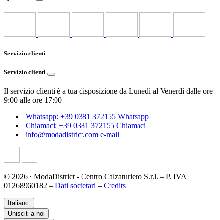
Servizio clienti
Servizio clienti
Il servizio clienti è a tua disposizione da Lunedì al Venerdì dalle ore
9:00 alle ore 17:00
Whatsapp: +39 0381 372155
Whatsapp
Chiamaci: +39 0381 372155
Chiamaci
info@modadistrict.com
e-mail
© 2026 · ModaDistrict - Centro Calzaturiero S.r.l. – P. IVA
01268960182 –
Dati societari
–
Credits
Italiano
Unisciti a noi