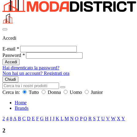
Accedi
E-mail
*
Password
*
Accedi
Hai dimenticato la password?
Non hai un account? Registrati ora
Chiudi
Cerca in:
Tutto
Donna
Uomo
Junior
Home
Brands
2
4
8
A
B
C
D
E
F
G
H
I
J
K
L
M
N
O
P
Q
R
S
T
U
V
W
X
Y
2