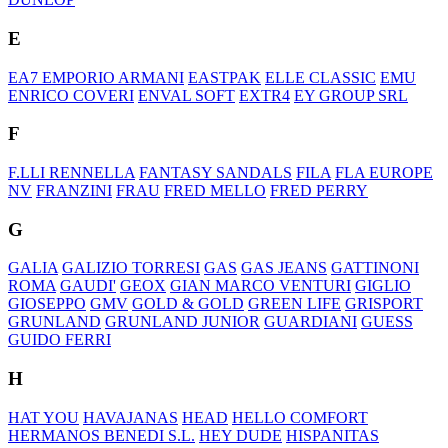
E
EA7 EMPORIO ARMANI
EASTPAK
ELLE CLASSIC
EMU
ENRICO COVERI
ENVAL SOFT
EXTR4
EY GROUP SRL
F
F.LLI RENNELLA
FANTASY SANDALS
FILA
FLA EUROPE
NV
FRANZINI
FRAU
FRED MELLO
FRED PERRY
G
GALIA
GALIZIO TORRESI
GAS
GAS JEANS
GATTINONI
ROMA
GAUDI'
GEOX
GIAN MARCO VENTURI
GIGLIO
GIOSEPPO
GMV
GOLD & GOLD
GREEN LIFE
GRISPORT
GRUNLAND
GRUNLAND JUNIOR
GUARDIANI
GUESS
GUIDO FERRI
H
HAT YOU
HAVAJANAS
HEAD
HELLO COMFORT
HERMANOS BENEDI S.L.
HEY DUDE
HISPANITAS