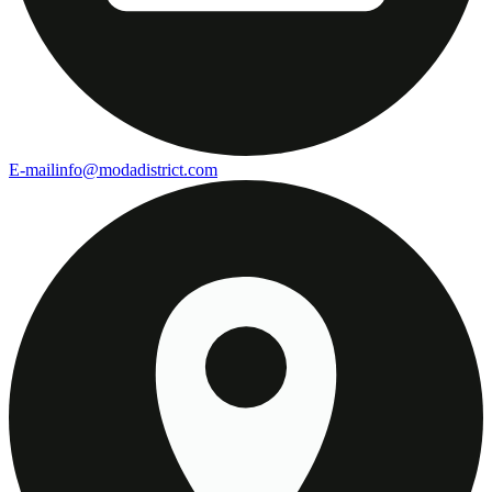
E-mail
info@modadistrict.com