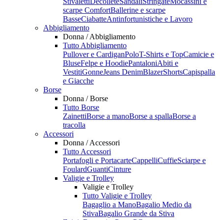
Stivaletti
Decolletè
Sandali
Stringate
Mocassini e
scarpe Comfort
Ballerine e scarpe
Basse
Ciabatte
Antinfortunistiche e Lavoro
Abbigliamento
Donna / Abbigliamento
Tutto Abbigliamento
Pullover e Cardigan
Polo
T-Shirts e Top
Camicie e
Bluse
Felpe e Hoodie
Pantaloni
Abiti e
Vestiti
Gonne
Jeans Denim
Blazer
Shorts
Capispalla
e Giacche
Borse
Donna / Borse
Tutto Borse
Zainetti
Borse a mano
Borse a spalla
Borse a
tracolla
Accessori
Donna / Accessori
Tutto Accessori
Portafogli e Portacarte
Cappelli
Cuffie
Sciarpe e
Foulard
Guanti
Cinture
Valigie e Trolley
Valigie e Trolley
Tutto Valigie e Trolley
Bagaglio a Mano
Bagalio Medio da
Stiva
Bagalio Grande da Stiva