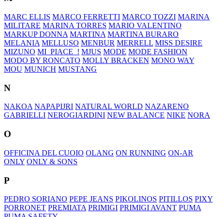
MARC ELLIS
MARCO FERRETTI
MARCO TOZZI
MARINA
MILITARE
MARINA TORRES
MARIO VALENTINO
MARKUP DONNA
MARTINA
MARTINA BURARO
MELANIA
MELLUSO
MENBUR
MERRELL
MISS DESIRE
MIZUNO
MI_PIACE_!
MJUS
MODE
MODE FASHION
MODO BY RONCATO
MOLLY BRACKEN
MONO WAY
MOU
MUNICH
MUSTANG
N
NAKOA
NAPAPIJRI
NATURAL WORLD
NAZARENO
GABRIELLI
NEROGIARDINI
NEW BALANCE
NIKE
NORA
O
OFFICINA DEL CUOIO
OLANG
ON RUNNING
ON-AR
ONLY
ONLY & SONS
P
PEDRO SORIANO
PEPE JEANS
PIKOLINOS
PITILLOS
PIXY
PORRONET
PREMIATA
PRIMIGI
PRIMIGI AVANT
PUMA
PUMA SAFETY