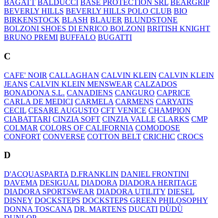
BAGATT
BALDUCCI
BASE PROTECTION SRL
BEARGRIP
BEVERLY HILLS
BEVERLY HILLS POLO CLUB
BIO
BIRKENSTOCK
BLASH
BLAUER
BLUNDSTONE
BOLZONI SHOES DI ENRICO BOLZONI
BRITISH KNIGHT
BRUNO PREMI
BUFFALO
BUGATTI
C
CAFE' NOIR
CALLAGHAN
CALVIN KLEIN
CALVIN KLEIN
JEANS
CALVIN KLEIN MENSWEAR
CALZADOS
BONADONA S.L.
CANADIENS
CANGURO
CAPRICE
CARLA DE MEDICI
CARMELA
CARMENS
CARYATIS
CECIL
CESARE AUGUSTO
CFT VENICE
CHAMPION
CIABATTARI
CINZIA SOFT
CINZIA VALLE
CLARKS
CMP
COLMAR
COLORS OF CALIFORNIA
COMODOSE
CONFORT
CONVERSE
COTTON BELT
CRICHIC
CROCS
D
D'ACQUASPARTA
D.FRANKLIN
DANIEL FRONTINI
DAVEMA
DESIGUAL
DIADORA
DIADORA HERITAGE
DIADORA SPORTSWEAR
DIADORA UTILITY
DIESEL
DISNEY
DOCKSTEPS
DOCKSTEPS GREEN PHILOSOPHY
DONNA TOSCANA
DR. MARTENS
DUCATI
DÙDÙ
DUNLOP