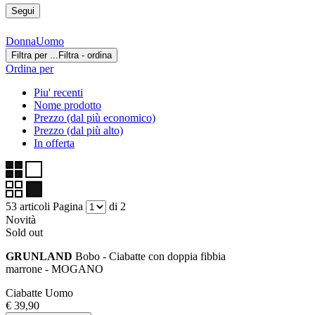
Segui
Donna
Uomo
Filtra per ...
Filtra - ordina
Ordina per
Piu' recenti
Nome prodotto
Prezzo (dal più economico)
Prezzo (dal più alto)
In offerta
53 articoli
Pagina
di 2
Novità
Sold out
GRUNLAND
Bobo - Ciabatte con doppia fibbia
marrone - MOGANO
Ciabatte Uomo
€ 39,90