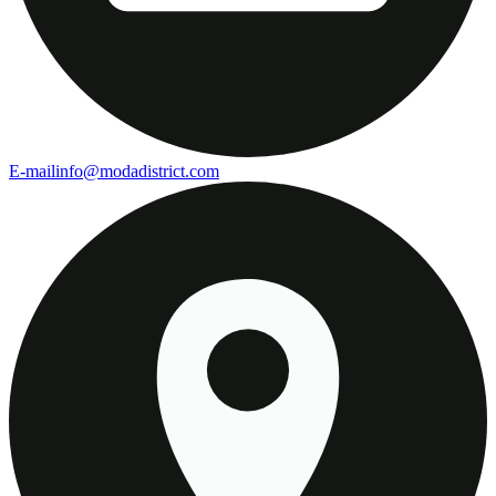
E-mail
info@modadistrict.com