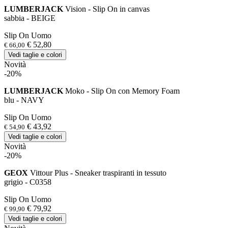
LUMBERJACK
Vision - Slip On in canvas
sabbia - BEIGE
Slip On Uomo
€ 52,80
€ 66,00
Vedi taglie e colori
Novità
-20%
LUMBERJACK
Moko - Slip On con Memory Foam
blu - NAVY
Slip On Uomo
€ 43,92
€ 54,90
Vedi taglie e colori
Novità
-20%
GEOX
Vittour Plus - Sneaker traspiranti in tessuto
grigio - C0358
Slip On Uomo
€ 79,92
€ 99,90
Vedi taglie e colori