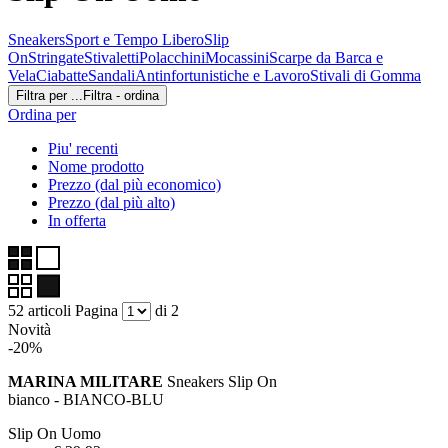
Sneakers
Sport e Tempo Libero
Slip
On
Stringate
Stivaletti
Polacchini
Mocassini
Scarpe da Barca e
Vela
Ciabatte
Sandali
Antinfortunistiche e Lavoro
Stivali di Gomma
Filtra per ...
Filtra - ordina
Ordina per
Piu' recenti
Nome prodotto
Prezzo (dal più economico)
Prezzo (dal più alto)
In offerta
52 articoli
Pagina
di 2
Novità
-20%
MARINA MILITARE
Sneakers Slip On
bianco - BIANCO-BLU
Slip On Uomo