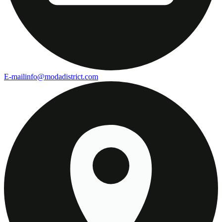
E-mail
info@modadistrict.com