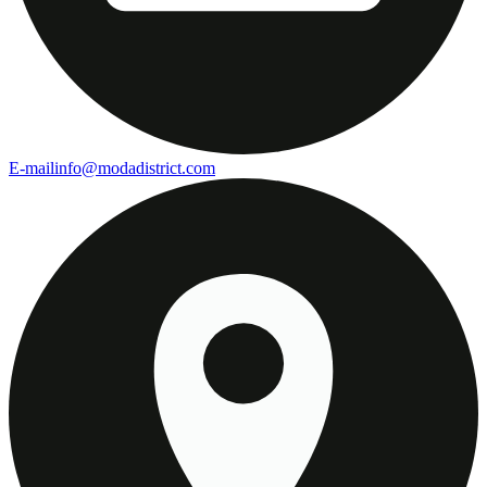
E-mail
info@modadistrict.com