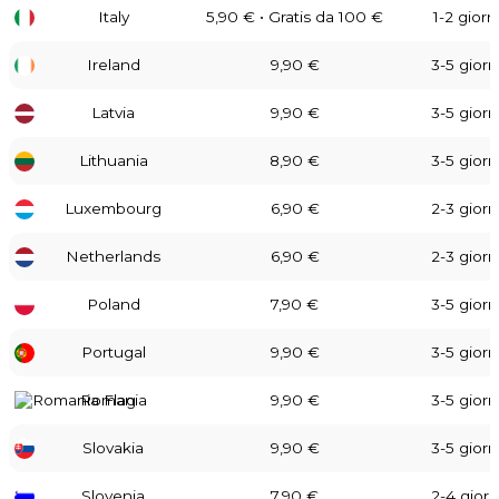
Italy
5,90 € • Gratis da 100 €
1-2 giorni
Ireland
9,90 €
3-5 giorni
Latvia
9,90 €
3-5 giorni
Lithuania
8,90 €
3-5 giorni
Luxembourg
6,90 €
2-3 giorni
Netherlands
6,90 €
2-3 giorni
Poland
7,90 €
3-5 giorni
Portugal
9,90 €
3-5 giorni
Romania
9,90 €
3-5 giorni
Slovakia
9,90 €
3-5 giorni
Slovenia
7,90 €
2-4 giorni