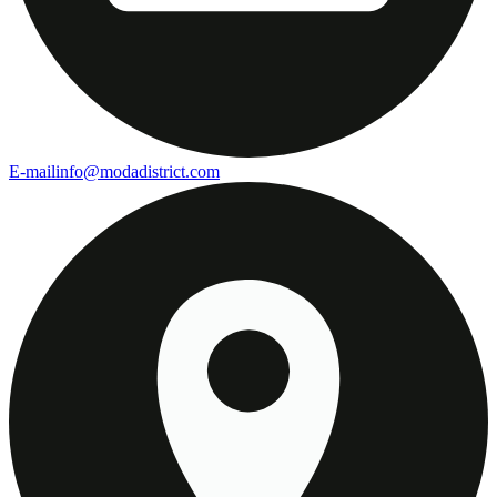
E-mail
info@modadistrict.com