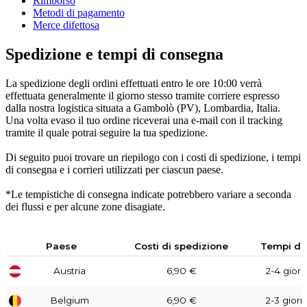
Rimborso
Metodi di pagamento
Merce difettosa
Spedizione e tempi di consegna
La spedizione degli ordini effettuati entro le ore 10:00 verrà
effettuata generalmente il giorno stesso tramite corriere espresso
dalla nostra logistica situata a Gambolò (PV), Lombardia, Italia.
Una volta evaso il tuo ordine riceverai una e-mail con il tracking
tramite il quale potrai seguire la tua spedizione.
Di seguito puoi trovare un riepilogo con i costi di spedizione, i tempi
di consegna e i corrieri utilizzati per ciascun paese.
*Le tempistiche di consegna indicate potrebbero variare a seconda
dei flussi e per alcune zone disagiate.
Paese
Costi di spedizione
Tempi di
Austria
6,90 €
2-4 giorni
Belgium
6,90 €
2-3 giorni