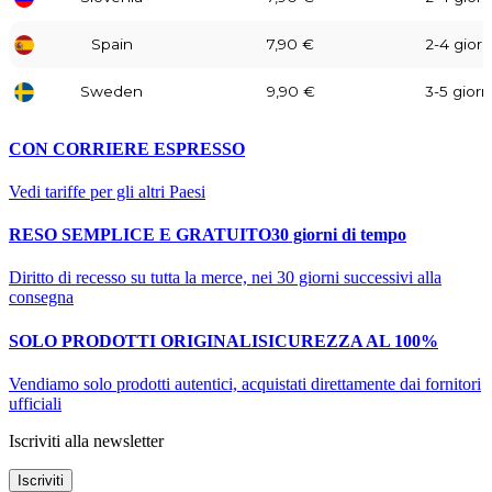
Spain
7,90 €
2-4 giorni
Sweden
9,90 €
3-5 giorni
CON CORRIERE ESPRESSO
Vedi tariffe per gli altri Paesi
RESO SEMPLICE E GRATUITO
30 giorni di tempo
Diritto di recesso su tutta la merce, nei 30 giorni successivi alla
consegna
SOLO PRODOTTI ORIGINALI
SICUREZZA AL 100%
Vendiamo solo prodotti autentici, acquistati direttamente dai fornitori
ufficiali
Iscriviti alla newsletter
Iscriviti