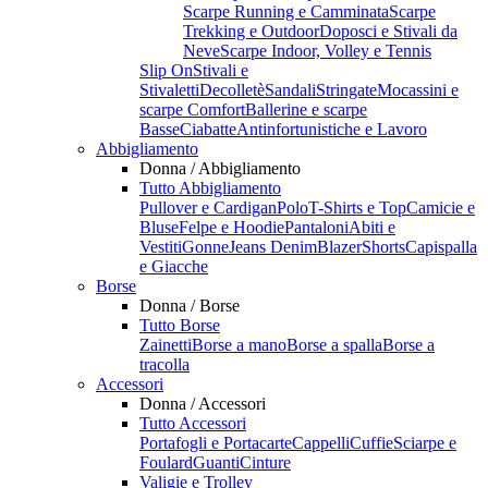
Scarpe Running e Camminata
Scarpe
Trekking e Outdoor
Doposci e Stivali da
Neve
Scarpe Indoor, Volley e Tennis
Slip On
Stivali e
Stivaletti
Decolletè
Sandali
Stringate
Mocassini e
scarpe Comfort
Ballerine e scarpe
Basse
Ciabatte
Antinfortunistiche e Lavoro
Abbigliamento
Donna / Abbigliamento
Tutto Abbigliamento
Pullover e Cardigan
Polo
T-Shirts e Top
Camicie e
Bluse
Felpe e Hoodie
Pantaloni
Abiti e
Vestiti
Gonne
Jeans Denim
Blazer
Shorts
Capispalla
e Giacche
Borse
Donna / Borse
Tutto Borse
Zainetti
Borse a mano
Borse a spalla
Borse a
tracolla
Accessori
Donna / Accessori
Tutto Accessori
Portafogli e Portacarte
Cappelli
Cuffie
Sciarpe e
Foulard
Guanti
Cinture
Valigie e Trolley