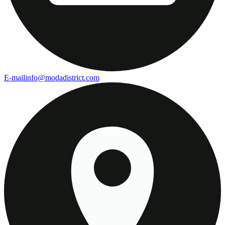
E-mail
info@modadistrict.com