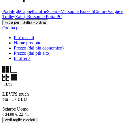
Portafogli
Cappelli
Cuffie
Sciarpe
Marsupi e Borselli
Cinture
Valigie e
Trolley
Zaini, Borsoni e Porta PC
Filtra per ...
Filtra - ordina
Ordina per
Piu' recenti
Nome prodotto
Prezzo (dal più economico)
Prezzo (dal più alto)
In offerta
-10%
LEVI'S
touch
blu - 17 BLU
Sciarpe Uomo
€ 22,41
€ 24,90
Vedi taglie e colori