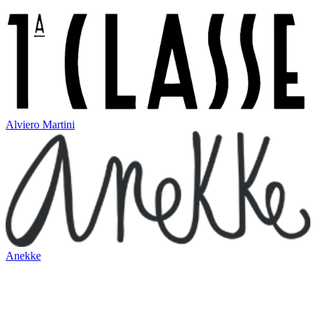
Alviero Martini
Anekke