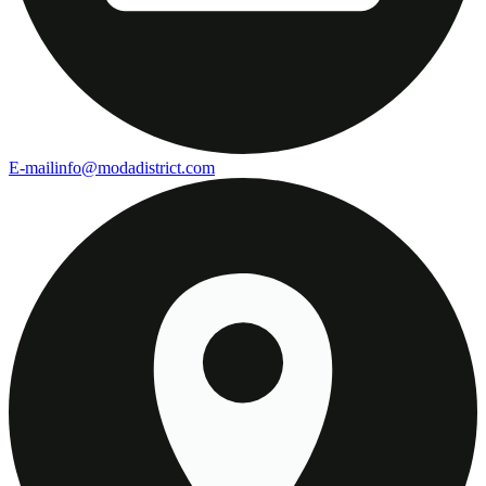
E-mail
info@modadistrict.com