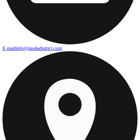
E-mail
info@modadistrict.com