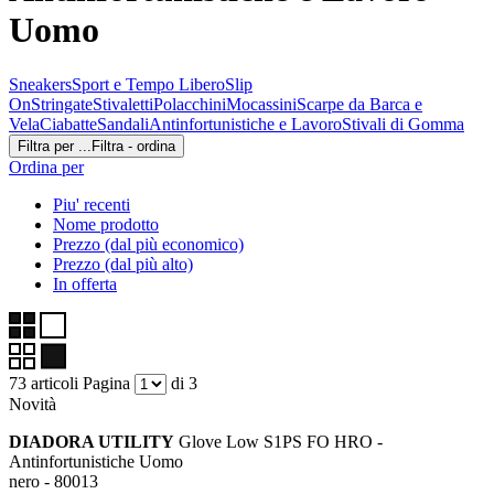
Uomo
Sneakers
Sport e Tempo Libero
Slip
On
Stringate
Stivaletti
Polacchini
Mocassini
Scarpe da Barca e
Vela
Ciabatte
Sandali
Antinfortunistiche e Lavoro
Stivali di Gomma
Filtra per ...
Filtra - ordina
Ordina per
Piu' recenti
Nome prodotto
Prezzo (dal più economico)
Prezzo (dal più alto)
In offerta
73 articoli
Pagina
di 3
Novità
DIADORA UTILITY
Glove Low S1PS FO HRO -
Antinfortunistiche Uomo
nero - 80013