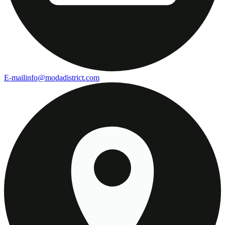
E-mail
info@modadistrict.com