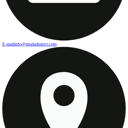
E-mail
info@modadistrict.com