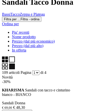
Sandali Tacco Donna
Bassi
Tacco
Zeppa e Plateau
Filtra per ...
Filtra - ordina
Ordina per
Piu' recenti
Nome prodotto
Prezzo (dal più economico)
Prezzo (dal più alto)
In offerta
109 articoli
Pagina
di 4
Novità
-30%
KHARISMA
Sandali con tacco e cinturino
bianco - BIANCO
Sandali Donna
€ 48,30
€ 69,00