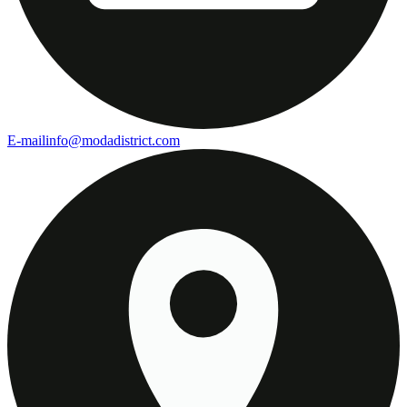
E-mail
info@modadistrict.com