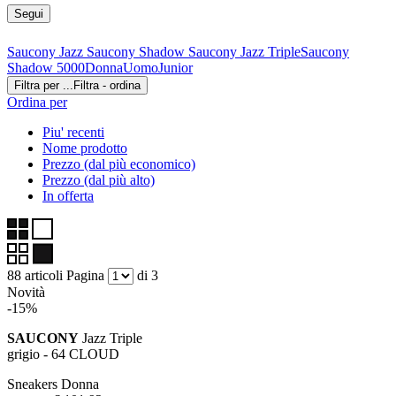
Segui
Saucony Jazz
Saucony Shadow
Saucony Jazz Triple
Saucony
Shadow 5000
Donna
Uomo
Junior
Filtra per ...
Filtra - ordina
Ordina per
Piu' recenti
Nome prodotto
Prezzo (dal più economico)
Prezzo (dal più alto)
In offerta
88 articoli
Pagina
di 3
Novità
-15%
SAUCONY
Jazz Triple
grigio - 64 CLOUD
Sneakers Donna