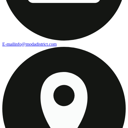
E-mail
info@modadistrict.com