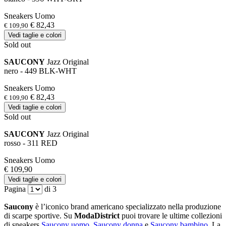
Sneakers Uomo
€ 82,43
€ 109,90
Vedi taglie e colori
Sold out
SAUCONY
Jazz Original
nero - 449 BLK-WHT
Sneakers Uomo
€ 82,43
€ 109,90
Vedi taglie e colori
Sold out
SAUCONY
Jazz Original
rosso - 311 RED
Sneakers Uomo
€ 109,90
Vedi taglie e colori
Pagina
di 3
Saucony
è l’iconico brand americano specializzato nella produzione
di scarpe sportive. Su
ModaDistrict
puoi trovare le ultime collezioni
di sneakers
Saucony uomo
,
Saucony donna
e
Saucony bambino
. La