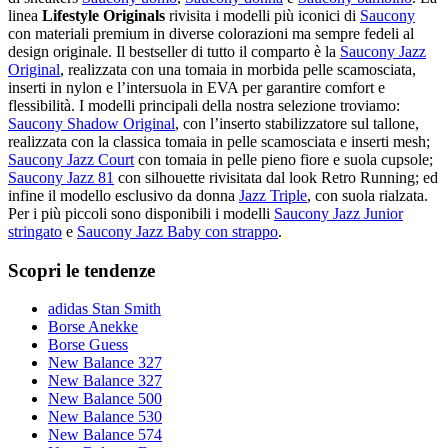
linea
Lifestyle Originals
rivisita i modelli più iconici di
Saucony
con materiali premium in diverse colorazioni ma sempre fedeli al
design originale. Il bestseller di tutto il comparto è la
Saucony Jazz
Original
, realizzata con una tomaia in morbida pelle scamosciata,
inserti in nylon e l’intersuola in EVA per garantire comfort e
flessibilità. I modelli principali della nostra selezione troviamo:
Saucony Shadow Original
, con l’inserto stabilizzatore sul tallone,
realizzata con la classica tomaia in pelle scamosciata e inserti mesh;
Saucony Jazz Court
con tomaia in pelle pieno fiore e suola cupsole;
Saucony Jazz 81
con silhouette rivisitata dal look Retro Running; ed
infine il modello esclusivo da donna
Jazz Triple
, con suola rialzata.
Per i più piccoli sono disponibili i modelli
Saucony Jazz Junior
stringato
e
Saucony Jazz Baby con strappo
.
Scopri le tendenze
adidas Stan Smith
Borse Anekke
Borse Guess
New Balance 327
New Balance 327
New Balance 500
New Balance 530
New Balance 574