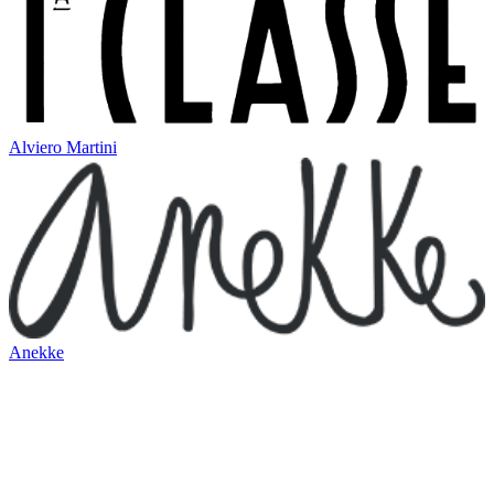
Alviero Martini
Anekke