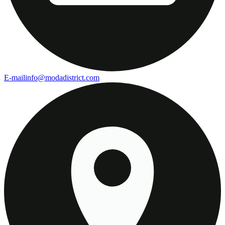
E-mail
info@modadistrict.com