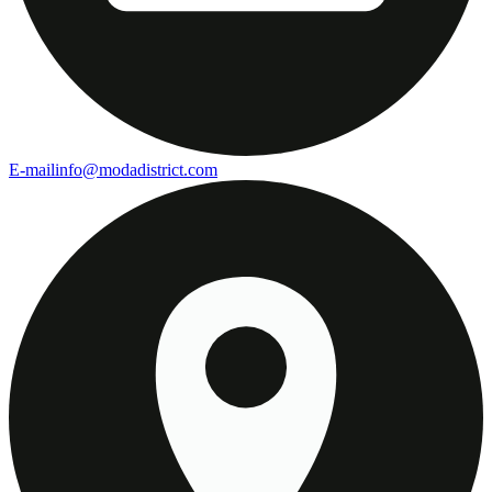
E-mail
info@modadistrict.com