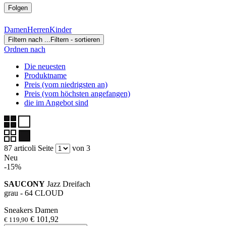
Folgen
Damen
Herren
Kinder
Filtern nach ...
Filtern - sortieren
Ordnen nach
Die neuesten
Produktname
Preis (vom niedrigsten an)
Preis (vom höchsten angefangen)
die im Angebot sind
87 articoli
Seite
von 3
Neu
-15%
SAUCONY
Jazz Dreifach
grau - 64 CLOUD
Sneakers Damen
€ 101,92
€ 119,90