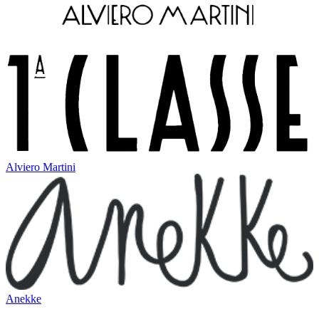
Alviero Martini
Anekke