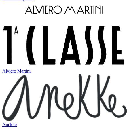
Alviero Martini
Anekke