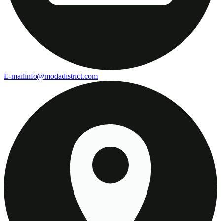
E-mail
info@modadistrict.com