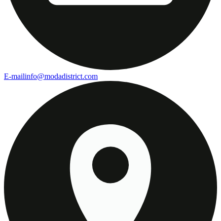
E-mail
info@modadistrict.com