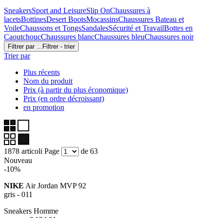
Sneakers
Sport and Leisure
Slip On
Chaussures à
lacets
Bottines
Desert Boots
Mocassins
Chaussures Bateau et
Voile
Chaussons et Tongs
Sandales
Sécurité et Travail
Bottes en
Caoutchouc
Chaussures blanc
Chaussures bleu
Chaussures noir
Filtrer par ...
Filtrer - trier
Trier par
Plus récents
Nom du produit
Prix (à partir du plus économique)
Prix (en ordre décroissant)
en promotion
1878 articoli
Page
de 63
Nouveau
-10%
NIKE
Air Jordan MVP 92
gris - 011
Sneakers Homme