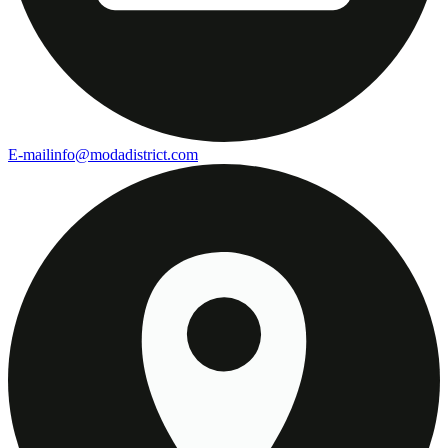
E-mail
info@modadistrict.com