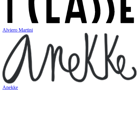
Alviero Martini
Anekke