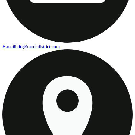
E-mail
info@modadistrict.com