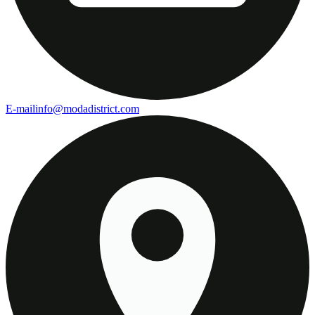
E-mail
info@modadistrict.com