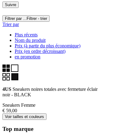
Suivre
Filtrer par ...
Filtrer - trier
Trier par
Plus récents
Nom du produit
Prix (à partir du plus économique)
Prix (en ordre décroissant)
en promotion
4US
Sneakers noires totales avec fermeture éclair
noir - BLACK
Sneakers Femme
€ 59,00
Voir tailles et couleurs
Top marque